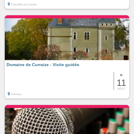
Chazelles-sur-Lavieu
Domaine de Curraize - Visite guidée
le
11
AOUT
Précieux