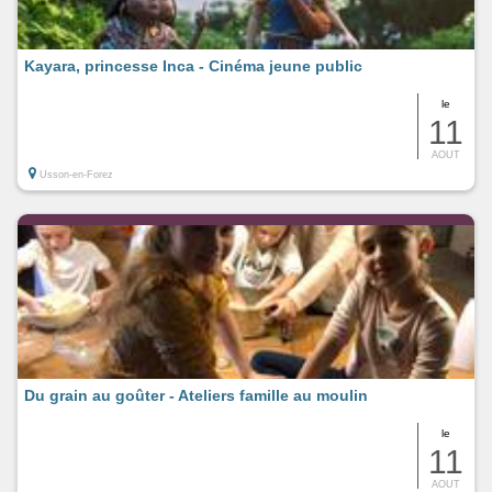
Kayara, princesse Inca - Cinéma jeune public
le
11
AOUT
Usson-en-Forez
Du grain au goûter - Ateliers famille au moulin
le
11
AOUT