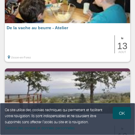
De la vache au beurre - Atelier
le
13
AOUT
Usson-en-Forez
Ce site utilise des cookies techniques qui permettent et facilitent
OK
votre navigation. Ils sont indispensables et ne sauraient être
Balade contée sur les chemins gaulois
supprimés sans affecter l’accès au site et la navigation.
Gestion des cookies et données personnelles
le