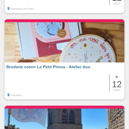
AOUT
Pommiers-en-Forez
Broderie coton Le Petit Prince - Atelier duo
le
12
AOUT
Cervières