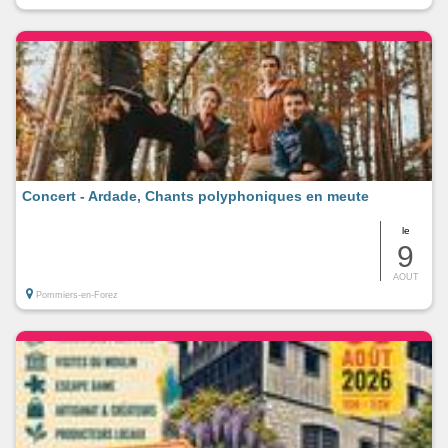
Concert - Ardade, Chants polyphoniques en meute
le
9
AOUT
Pommiers-en-Forez