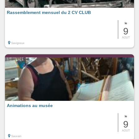
Rassemblement mensuel du 2 CV CLUB
le
9
AOUT
Savigneux
Animations au musée
le
9
AOUT
Sauvain