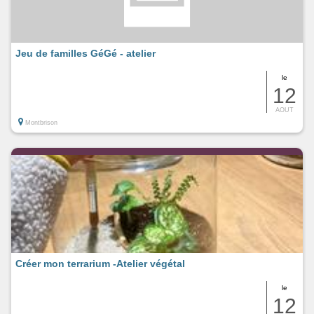
Jeu de familles GéGé - atelier
le
12
AOUT
Montbrison
Créer mon terrarium -Atelier végétal
le
12