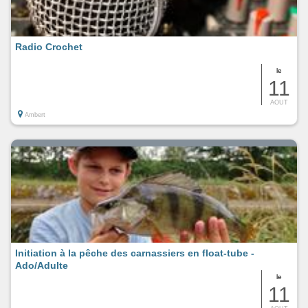
Radio Crochet
le
11
AOUT
Ambert
Initiation à la pêche des carnassiers en float-tube -
Ado/Adulte
le
11