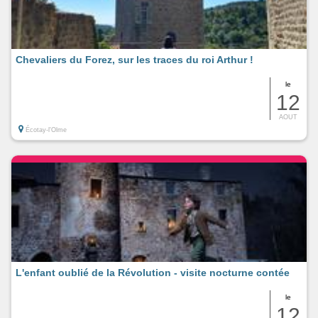
Chevaliers du Forez, sur les traces du roi Arthur !
le
12
AOUT
Écotay-l'Olme
L'enfant oublié de la Révolution - visite nocturne contée
le
12