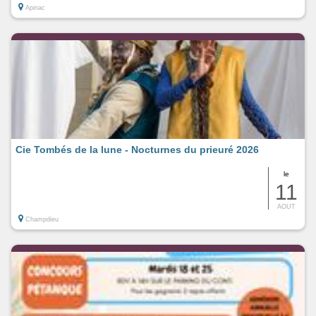
Apinac
Cie Tombés de la lune - Nocturnes du prieuré 2026
le
11
AOUT
Champdieu