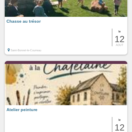
Chasse au trésor
le
12
AOUT
Saint-Bonnet-le-Courreau
Atelier peinture
le
12